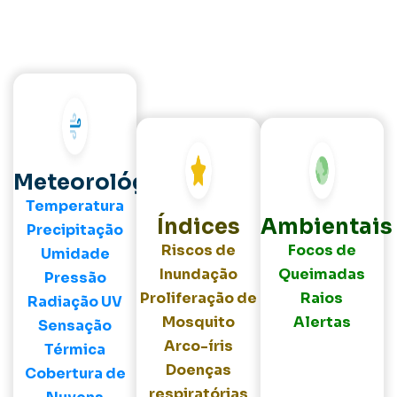
Meteorológicos
Temperatura
Índices
Ambientais
Precipitação
Riscos de
Focos de
Umidade
Inundação
Queimadas
Pressão
Proliferação de
Raios
Radiação UV
Mosquito
Alertas
Sensação
Arco-íris
Térmica
Doenças
Cobertura de
respiratórias