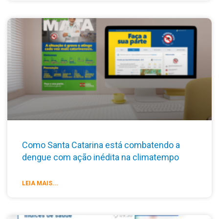
Como Santa Catarina está combatendo a
dengue com ação inédita na climatempo
LEIA MAIS...